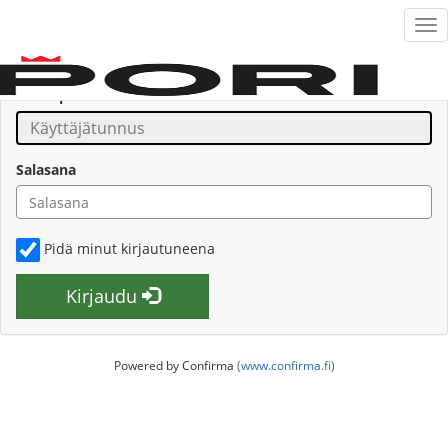
Tog
nav
Siirry
Sähköpostiosoite
sisältöön
Salasana
Pidä minut kirjautuneena
Kirjaudu
Powered by Confirma
(www.confirma.fi)